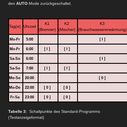
den
AUTO
-Mode zurückgeschaltet.
K1
K2
K3
Tag(e)
Uhrzeit
(Brenner)
(Mischer)
(Brauchwassererwärmung)
Mo-Fr
5:00
[ I ]
Mo-Fr
6:00
[ I ]
[ I ]
Sa-So
6:00
[ I ]
Sa-So
7:00
[ I ]
[ I ]
Mo-So
20:00
[ 0 ]
Mo-Do
22:00
[ 0 ]
[ 0 ]
Fr-Sa
23:00
[ 0 ]
[ 0 ]
Tabelle 3:
Schaltpunkte des Standard-Programms
(Testanzeigeformat)