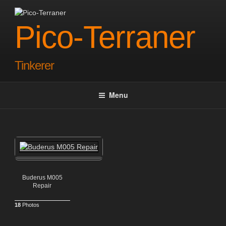
Skip
to
Pico-Terraner
content
Tinkerer
Menu
Buderus M005
Repair
18
Photos