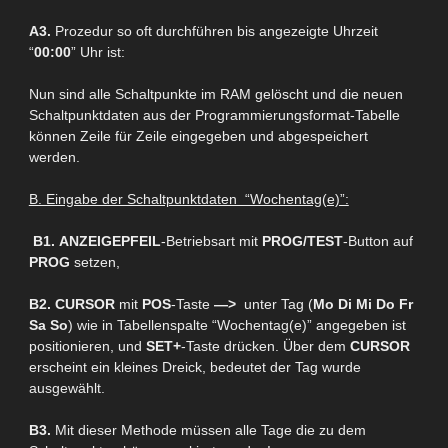
A3.
Prozedur so oft durchführen bis angezeigte Uhrzeit
“
00:00
” Uhr ist:
Nun sind alle Schaltpunkte im RAM gelöscht und die neuen
Schaltpunktdaten aus der Programmierungsformat-Tabelle
können Zeile für Zeile eingegeben und abgespeichert
werden.
B. Eingabe der Schaltpunktdaten “Wochentag(e)”:
B1.
ANZEIGEPFEIL
-Betriebsart mit
PROG/TEST
-Button auf
PROG
setzen,
B2.
CURSOR
mit
POS
-Taste
—>
unter Tag (
Mo Di Mi Do Fr
Sa So
) wie in Tabellenspalte “Wochentag(e)” angegeben ist
positionieren, und
SET+
-Taste drücken. Über dem
CURSOR
erscheint ein kleines Dreick, bedeutet der Tag wurde
ausgewählt.
B3.
Mit dieser Methode müssen alle Tage die zu dem