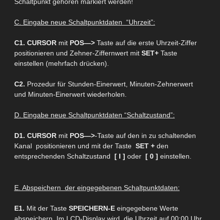
Schaltpunkt gehören markiert werden!
C. Eingabe neue Schaltpunktdaten “Uhrzeit”:
C1. CURSOR
mit
POS—>
Taste auf die erste Uhrzeit-Ziffer
positionieren und Zehner-Ziffernwert mit
SET+
Taste
einstellen (mehrfach drücken).
C2.
Prozedur für Stunden-Einerwert, Minuten-Zehnerwert
und Minuten-Einerwert wiederholen.
D. Eingabe neue Schaltpunktdaten “Schaltzustand”:
D1. CURSOR
mit
POS—>
-Taste auf den in zu schaltenden
Kanal positionieren und mit der Taste
SET
+
den
entsprechenden Schaltzustand
[ I ]
oder
[ 0 ]
ei
nstellen.
E. Abspeichern der eingegebenen Schaltpunktdaten:
E1.
Mit der Taste
SPEICHERN-
E
eingegebene Werte
abspeichern. Im LCD-Display wird die Uhrzeit auf 00:00 Uhr