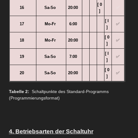
[ 0
✅
16
Sa-So
20:00
]
[ I
17
Mo-Fr
6:00
✅
]
[ 0
18
Mo-Fr
20:00
✅
]
[ I
19
Sa-So
7:00
✅
]
[ 0
20
Sa-So
20:00
✅
]
Tabelle 2:
Schaltpunkte des Standard-Programms
(Programmierungsformat)
4
.
Betriebsarten der Schaltuhr