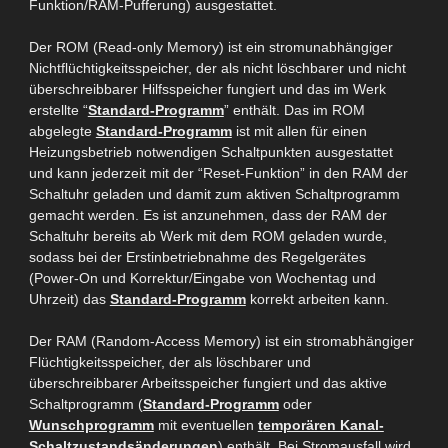
Funktion/RAM-Pufferung) ausgestattet.
Der ROM (
Read-only
Memory) ist ein
stromunabhängiger
Nichtflüchtigkeitsspeicher
, der als nicht
löschbarer und nicht
überschreibbarer Hilfsspeicher fungiert und das im Werk
erstellte “
Standard-Programm
” enthält. Das im ROM
abgelegte
Standard-Programm
ist mit allen für einen
Heizungsbetrieb notwendigen Schaltpunkten ausgestattet
und kann jederzeit mit der “Reset-Funktion” in den RAM der
Schaltuhr geladen und damit zum aktiven Schaltprogramm
gemacht werden. Es ist anzunehmen, dass der RAM der
Schaltuhr bereits ab Werk mit dem ROM geladen wurde,
sodass bei der Erstinbetriebnahme des
R
egelgerätes
(Power-On und Korrektur/Eingabe von Wochentag und
Uhrzeit) das
Standard-Programm
korrekt arbeiten kann.
Der RAM (Random-Access Mem
ory) ist ein stromabhängiger
Flüchtigkeitsspeicher, der als löschbarer und
überschreibbarer Arbeitsspeicher fungiert und das aktive
Schaltprogramm (
Standard-Programm
oder
Wunschprogramm
mit eventuellen
t
emporären Kanal-
Schaltzustandsänderungen
) enthält. Bei Stromausfall wird