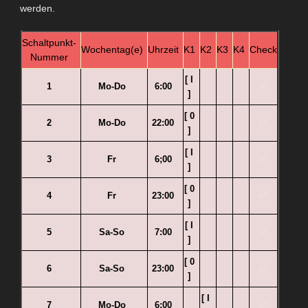
werden
.
Schaltpunkt-
Wochentag(e)
Uhrzeit
K1
K2
K3
K4
Check
Nummer
[ I
✅
1
Mo-Do
6:00
]
[ 0
✅
2
Mo-Do
22:00
]
[ I
✅
3
Fr
6;00
]
[ 0
✅
4
Fr
23:00
]
[ I
✅
5
Sa-So
7:00
]
[ 0
✅
6
Sa-So
23:00
]
[ I
✅
7
Mo-Do
6;00