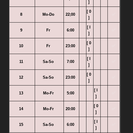
]
[ 0
✅
8
Mo-Do
22;00
]
[ I
✅
9
Fr
6:00
]
[ 0
✅
10
Fr
23:00
]
[ I
✅
11
Sa-So
7:00
]
[ 0
✅
12
Sa-So
23:00
]
[ I
✅
13
Mo-Fr
5:00
]
[ 0
✅
14
Mo-Fr
20:00
]
[ I
✅
15
Sa-So
6:00
]