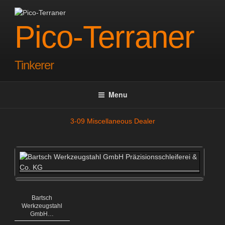
Skip
to
Pico-Terraner
content
Tinkerer
Menu
3-09 Miscellaneous Dealer
Bartsch
Werkzeugstahl
GmbH
…