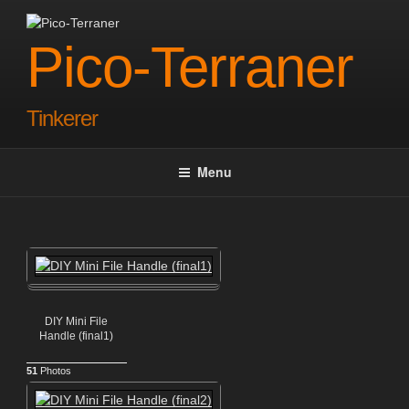
Skip
to
Pico-Terraner
content
Tinkerer
Menu
DIY Mini File
Handle (final1)
51
Photos