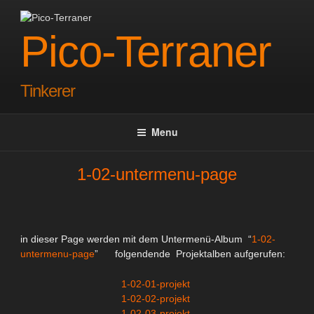
Skip
to
Pico-Terraner
content
Tinkerer
Menu
1-02-untermenu-page
in dieser Page werden mit dem Untermenü-Album “
1-02-
untermenu-page
” folgendende Projektalben aufgerufen:
1-02-01-projekt
1-02-02-projekt
1-02-03-projekt