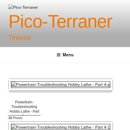
Skip
to
Pico-Terraner
content
Tinkerer
Menu
Powertrain-
Troubleshooting
Hobby Lathe - Part
4-p
33
Photos