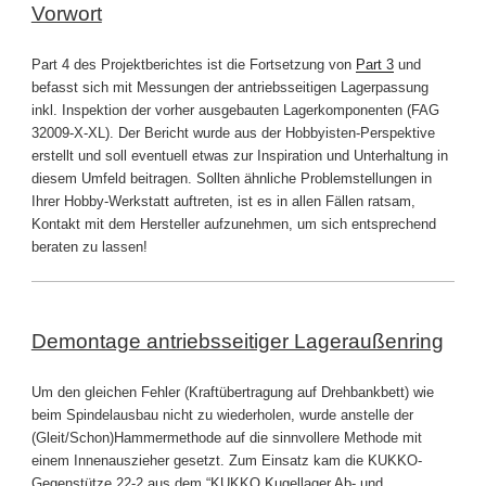
Vorwort
Part 4 des Projektberichtes ist die Fortsetzung von
Part 3
und
befasst sich mit Messungen der antriebsseitigen Lagerpassung
inkl. Inspektion der vorher ausgebauten Lagerkomponenten (FAG
32009-X-XL). Der Bericht wurde aus der Hobbyisten-Perspektive
erstellt und soll eventuell etwas zur Inspiration und Unterhaltung in
diesem Umfeld beitragen. Sollten ähnliche Problemstellungen in
Ihrer Hobby-Werkstatt auftreten, ist es in allen Fällen ratsam,
Kontakt mit dem Hersteller aufzunehmen, um sich entsprechend
beraten zu lassen!
Demontage antriebsseitiger Lageraußenring
Um den gleichen Fehler (Kraftübertragung auf Drehbankbett) wie
beim Spindelausbau nicht zu wiederholen, wurde anstelle der
(Gleit/Schon)Hammermethode auf die sinnvollere Methode mit
einem Innenauszieher gesetzt. Zum Einsatz kam die KUKKO-
Gegenstütze 22-2 aus dem “KUKKO Kugellager Ab- und