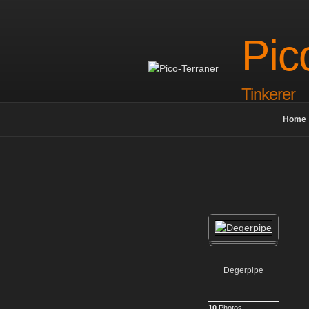
Skip
to
content
Pic
Tinkerer
Home
Degerpipe
10
Photos