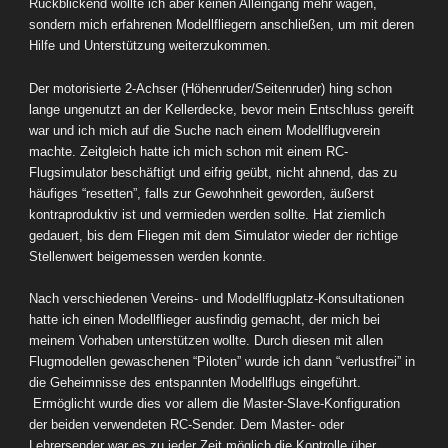
Rückblickend wollte ich aber keinen Alleingang mehr wagen,
sondern mich erfahrenen Modellfliegern anschließen, um mit deren
Hilfe und Unterstützung weiterzukommen.
Der motorisierte 2-Achser (Höhenruder/Seitenruder) hing schon
lange ungenutzt an der Kellerdecke, bevor mein Entschluss gereift
war und ich mich auf die Suche nach einem Modellflugverein
machte. Zeitgleich hatte ich mich schon mit einem RC-
Flugsimulator beschäftigt und eifrig geübt, nicht ahnend, das zu
häufiges “resetten”, falls zur Gewohnheit geworden, äußerst
kontraproduktiv ist und vermieden werden sollte. Hat ziemlich
gedauert, bis dem Fliegen mit dem Simulator wieder der richtige
Stellenwert beigemessen werden konnte.
Nach verschiedenen Vereins- und Modellflugplatz-Konsultationen
hatte ich einen Modellflieger ausfindig gemacht, der mich bei
meinem Vorhaben unterstützen wollte. Durch diesen mit allen
Flugmodellen gewaschenen “Piloten” wurde ich dann “verlustfrei” in
die Geheimnisse des entspannten Modellflugs eingeführt.
Ermöglicht wurde dies vor allem die Master-Slave-Konfiguration
der beiden verwendeten RC-Sender. Dem Master- oder
Lehrersender war es zu jeder Zeit möglich die Kontrolle über