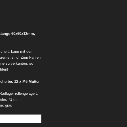
hstange 60x60x12mm,
sichert, kann mit dem
ebremst sind. Zum Fahren
hne zu verkanten, so
hten!
scheibe,
32 x M6-Mutter
adlager rollengelagert,
höhe: 71 mm,
be: grau