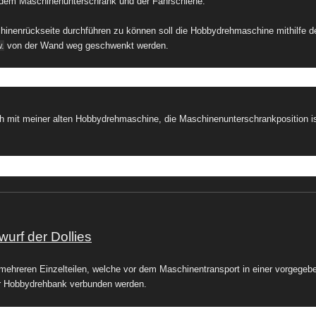
dem Maschinenunterschrank und der Fahrschiene.
hinenrückseite durchführen zu können soll die Hobbydrehmaschin
e m
ithilfe
.
von der Wan
d w
eg geschwenkt werden.
ch mit meiner alten Hobbydrehmaschine, die Maschinenunterschrankposition is
urf der Dollies
mehreren Einzelteilen, welche vor dem Maschinentransport in einer vorgegeb
er Hobbydrehbank verbunden werden.