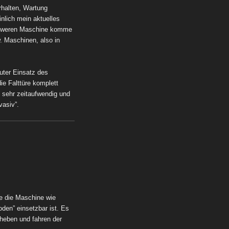
rhalten, Wartung
nlich mein aktuelles
 schweren Maschine komme
 Maschinen, also in
uter Einsatz des
e Falttüre komplett
 sehr zeitaufwendig und
vasiv”.
e die Maschine wie
den” einsetzbar ist.
Es
nheben und fahren der