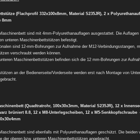
ttstütze (Flachprofil 332x100x8mm, Material S235JR),
2 x Polyurethanau
be 8mm
Maschinenbett sind mit 4mm-Polyurethanauflagen ausgestattet. Die Auflagen 
n unteren Maschinenbettstützen befestigt.
gonalen sind 12-mm-Bohrungen zur Aufnahme der M12-Verbindungsstangen, mit
ützen verschraubt werden können.
unteren Maschinenbettstützen befinden sich die 12 mm-Bohrungen zur Aufna
stützen an der Bedienerseite/Vorderseite werden erst nach Montage von Unte
gebracht.
Maschinenbett (Quadtratrohr, 100x30x3mm, Material S235JR),
12 x Innens
rz brüniert 8.8,
12 x M8-Unterlegscheiben,
12 x M5-Senkkopfschraub
100x30x4mm
aschinenbett sind ebenfalls mit Polyurethanauflagen geschützt. Die beiden 
e der oberen bzw. unteren Maschinenbettstützen angebracht.