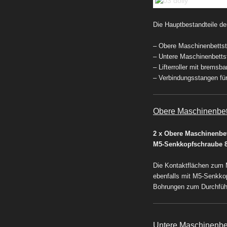
Die Hauptbestandteile der
– Obere Maschinenbettst
– Untere Maschinenbetts
– Lifterroller mit bremsb
– Verbindungsstangen für
Obere Maschinenbet
2 x Obere Maschinenbet
M5-Senkkopfschraube
Die Kontaktflächen zum M
ebenfalls mit M5-Senkkop
Bohrungen zum Durchfüh
Untere Maschinenbet