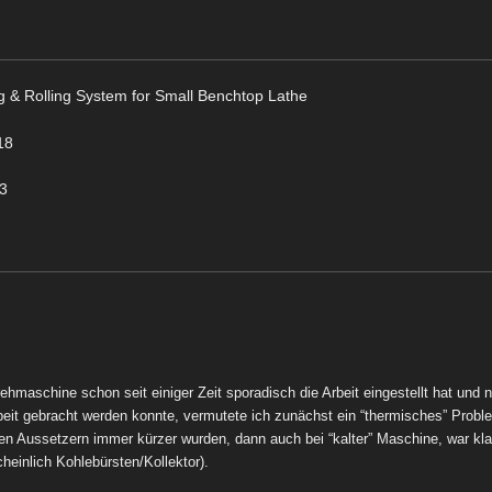
ng & Rolling System for Small Benchtop Lathe
18
23
aschine schon seit einiger Zeit sporadisch die Arbeit eingestellt hat und n
beit gebracht werden konnte, vermutete ich zunächst ein “thermisches” Prob
n Aussetzern immer kürzer wurden, dann auch bei “kalter” Maschine, war kl
heinlich Kohlebürsten/Kollektor).