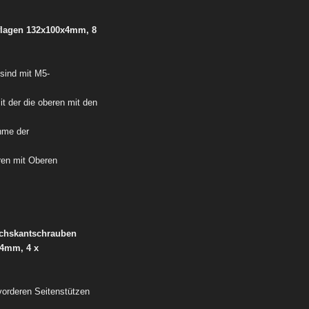
flagen 132x100x4mm,
8
sind mit M5-
 der die oberen mit den
hme der
ren mit Oberen
echskantschrauben
e 4mm,
4 x
vorderen Seitenstützen