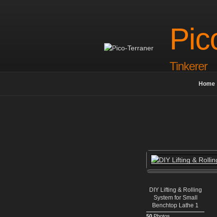
Skip
to
content
Pic
Tinkerer
Home
DIY Lifting & Rolling
System for Small
Benchtop Lathe 1
50
Photos