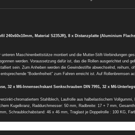
profil 240x60x10mm, Material S235JR),
8 x Distanzplatte (Aluminium Flac
der unteren Maschinenbettstütze montiert und die Mutter-Stift-Verbindungen ge
gonnen werden. Voraussetzung dafür ist, das die Rollen ausgerichtet und g
nstalliert sein. Zum Anheben werden die Gewindestifte abwechselnd, reihum, o
 entsprechende “Bodenfreiheit” zum Fahren erreicht ist. Auf Rollenbremsen ac
mse, 32 x M6-Innensechskant Senkschrauben DIN 7991, 32 x M6-Unterleg
rzinkt-chromatiertem Stahlblech, Laufrolle aus halbelastischem Vollgummi, R
achem Kugelkranz, Raddurchmesser: 50 mm, Radbreite: 17 + 7 mm, Gesamt
mm, Schraublochabstand: 46 x 46 mm, Traglast je Doppelrolle : 100 KG, Far