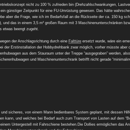
ntriebskonzept nicht zu 100 % zufrieden bin (Drehzahlschwankungen, Lastve
t ein günstiger Zeitpunkt für eine FU-Umrüstung gewesen. Das hätte wahrschei
iebe aber die Frage, wie ich im Bedarfsfall an die Rückseite der ca. 150 kg
, und das in einem 3,5 m² großen Raum mit 3 Maschinenunterschränken bzw.
es etwas beengt zugeht.
 wegen der Anschlagsrichtung durch eine
Falttüre
ersetzt wurde, wäre ein erne
 der Erstinstallation der Hobbydrehbank zwar möglich, vorher müsste aber di
renhubwagen aus dem Stauraum unter der Treppe “ausgegraben” werden, also
cherenhubwagen und Maschinenunterschrank betrifft nicht gerade “minimalin
s und sicheres, von einem Mann bedienbares System geplant, mit dessen Hilf
en kann, und welches bei Bedarf auch zum Transport von Lasten auf dem “Bo
 einem Untergestell mit Fahrschiene
bestehen.
Die Dollies ermöglichen das A